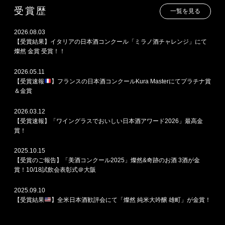
受賞歴
一覧を見る
2026.08.03
【受賞結果】イタリアの日本酒コンクール「ミラノ酒チャレンジ」にて
燦然 金賞 受賞！！
2026.05.11
【受賞速報
】フランスの日本酒コンクールKura Masterにてプラチナ賞
＆金賞
2026.03.12
【受賞速報】「ワイングラスでおいしい日本酒アワード2026」最高金
賞！
2025.10.15
【受賞のご報告】「美酒コンクール2025」燦然&奇跡のお酒 3酒が金
賞！10/18試飲会表彰式＠大阪
2025.09.10
【受賞結果
】全米日本酒歓評会にて「燦然 純米大吟醸 雄町」が金賞！