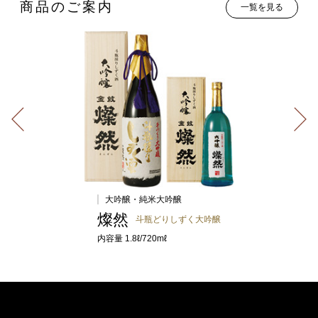
商品のご案内
一覧を見る
大吟醸・純米大吟醸
燦然
斗瓶どりしずく大吟醸
内容量 1.8ℓ/720mℓ