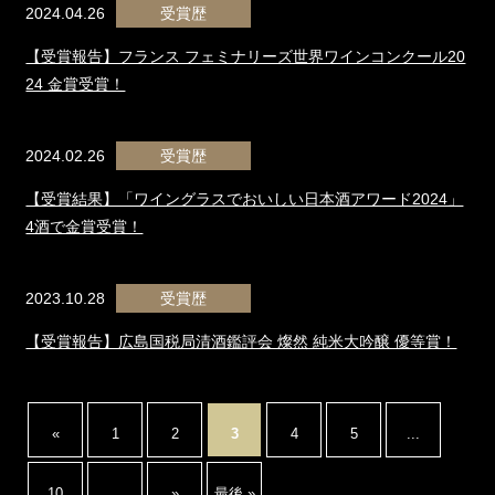
2024.04.26
受賞歴
【受賞報告】フランス フェミナリーズ世界ワインコンクール20
24 金賞受賞！
2024.02.26
受賞歴
【受賞結果】「ワイングラスでおいしい日本酒アワード2024」
4酒で金賞受賞！
2023.10.28
受賞歴
【受賞報告】広島国税局清酒鑑評会 燦然 純米大吟醸 優等賞！
«
1
2
3
4
5
...
10
...
»
最後 »