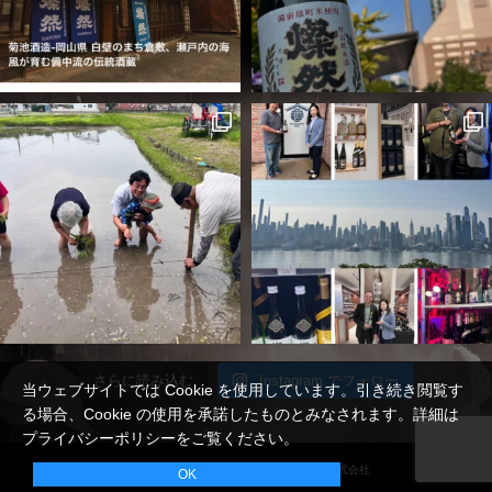
さらに読み込む
Instagram でフォロー
当ウェブサイトでは Cookie を使用しています。引き続き閲覧す
る場合、Cookie の使用を承諾したものとみなされます。詳細は
プライバシーポリシー
をご覧ください。
Copyright© - All Rights Reserved 菊池酒造 株式会社
OK