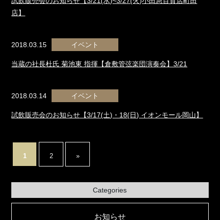
試飲販売会のお知らせ【3/21(水)~3/27(火)小田急百貨店町田
店】
2018.03.15
イベント
当蔵の社長杜氏 菊池東 指揮【倉敷管弦楽団演奏会】3/21
2018.03.14
イベント
試飲販売会のお知らせ【3/17(土)・18(日) イオンモール岡山】
1
2
»
Categories
お知らせ