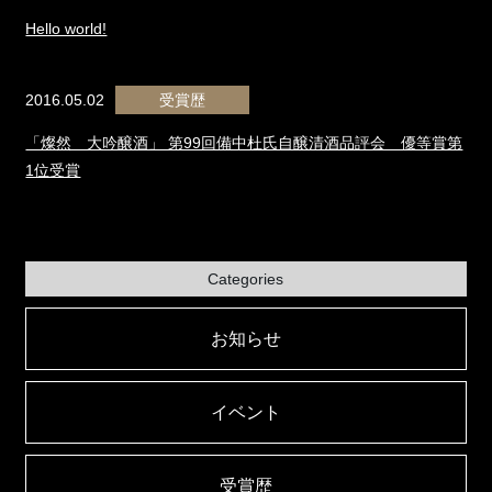
Hello world!
2016.05.02
受賞歴
「燦然 大吟醸酒」 第99回備中杜氏自醸清酒品評会 優等賞第
1位受賞
Categories
お知らせ
イベント
受賞歴