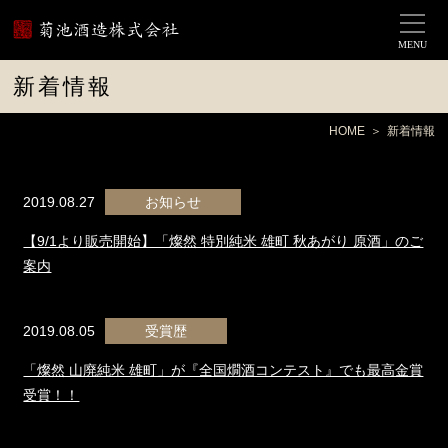
MENU
新着情報
HOME
新着情報
2019.08.27
お知らせ
【9/1より販売開始】「燦然 特別純米 雄町 秋あがり 原酒」のご
案内
2019.08.05
受賞歴
「燦然 山廃純米 雄町」が『全国燗酒コンテスト』でも最高金賞
受賞！！