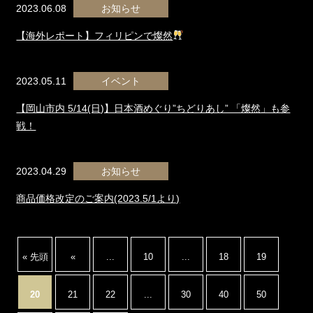
2023.06.08
お知らせ
【海外レポート】フィリピンで燦然
2023.05.11
イベント
【岡山市内 5/14(日)】日本酒めぐり”ちどりあし” 「燦然」も参
戦！
2023.04.29
お知らせ
商品価格改定のご案内(2023.5/1より)
« 先頭
«
...
10
...
18
19
20
21
22
...
30
40
50