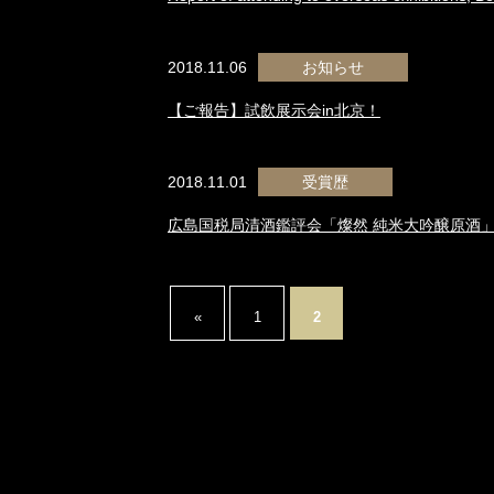
2018.11.06
お知らせ
【ご報告】試飲展示会in北京！
2018.11.01
受賞歴
広島国税局清酒鑑評会「燦然 純米大吟醸原酒
«
1
2