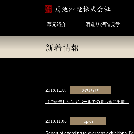
蔵元紹介
酒造り/酒造見学
新着情報
2018.11.07
お知らせ
【ご報告】シンガポールでの展示会に出展！
2018.11.06
Topics
Report of attending to overseas exhibitions; Be