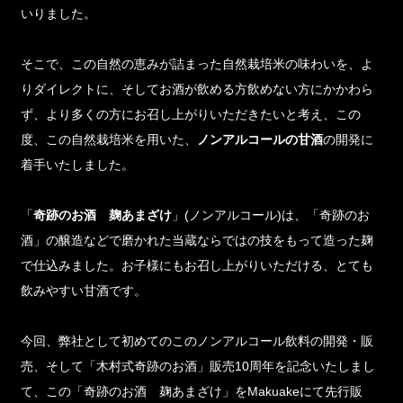
いりました。
そこで、この自然の恵みが詰まった自然栽培米の味わいを、よ
りダイレクトに、そしてお酒が飲める方飲めない方にかかわら
ず、より多くの方にお召し上がりいただきたいと考え、この
度、この自然栽培米を用いた、
ノンアルコールの甘酒
の開発に
着手いたしました。
「
奇跡のお酒 麹あまざけ
」(ノンアルコール)は、「奇跡のお
酒」の醸造などで磨かれた当蔵ならではの技をもって造った麹
で仕込みました。お子様にもお召し上がりいただける、とても
飲みやすい甘酒です。
今回、弊社として初めてのこのノンアルコール飲料の開発・販
売、そして「木村式奇跡のお酒」販売10周年を記念いたしまし
て、この「奇跡のお酒 麹あまざけ」をMakuakeにて先行販