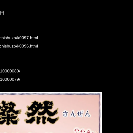
0円
uchishuzo/k0097.html
uchishuzo/k0096.html
o/10000080/
o/10000079/