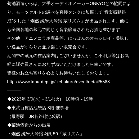
菊池酒造からは、大手オーディオメーカーONKYOとの協同によ
り、モーツァルトの調べを直接タンクに加振して”音楽振動熟
成”をした「燦然 純米大吟醸 蔵リズム」が出品されます。他に
も全国各地の蔵元で同じく音楽醸造されたお酒も並びます。
その他、アニメコラボ商品等、にっぽんのオモシロイ・美味し
い逸品がずらりと並ぶ楽しい販売会です。
期間中の蔵元の在店案内はございませんが、ご不明点等はお気
軽に販売員さんにおたずねいただけましたら幸いです。
皆様のお立ち寄りを心よりお待ちいたしております。
https://www.tobu-dept.jp/ikebukuro/event/detail/5583
———-
◆2023年 3/9(木)－3/14(火) 10時頃～19時
◆東武百貨店池袋店 8階 催事場
（最寄駅 JR各路線池袋駅）
◆菊池酒造からの出展
・燦然 純米大吟醸 雄町50「蔵リズム」