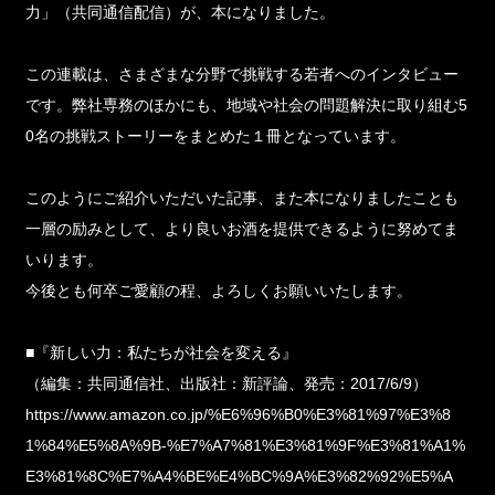
力」（共同通信配信）が、本になりました。
この連載は、さまざまな分野で挑戦する若者へのインタビュー
です。弊社専務のほかにも、地域や社会の問題解決に取り組む5
0名の挑戦ストーリーをまとめた１冊となっています。
このようにご紹介いただいた記事、また本になりましたことも
一層の励みとして、より良いお酒を提供できるように努めてま
いります。
今後とも何卒ご愛顧の程、よろしくお願いいたします。
■『新しい力：私たちが社会を変える』
（編集：共同通信社、出版社：新評論、発売：2017/6/9）
https://www.amazon.co.jp/%E6%96%B0%E3%81%97%E3%8
1%84%E5%8A%9B-%E7%A7%81%E3%81%9F%E3%81%A1%
E3%81%8C%E7%A4%BE%E4%BC%9A%E3%82%92%E5%A