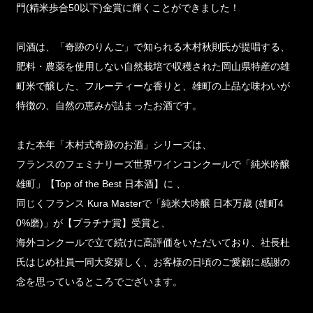
門(精米歩合50以下)金賞に輝くことができました！
同酒は、「奇跡のりんご」で知られる木村秋則氏が提唱する、
肥料・農薬を使用しない自然栽培で収穫された岡山県特産の雄
町米で醸した、フルーティーな香りと、雄町の上品な味わいが
特徴の、自然の恵みが詰まったお酒です。
また本年「木村式奇跡のお酒」シリーズは、
フランスのフェミナリーズ世界ワインコンクールで「純米吟醸
雄町」【Top of the Best 日本酒】に 、
同じくフランス Kura Masterで「純米大吟醸 日本万歳 (雄町4
0%磨)」が【プラチナ賞】受賞と、
海外コンクールで立て続けに高評価をいただいており、社長杜
氏はじめ社員一同大変嬉しく、お客様の日頃のご愛顧に感謝の
念を思っているところでございます。