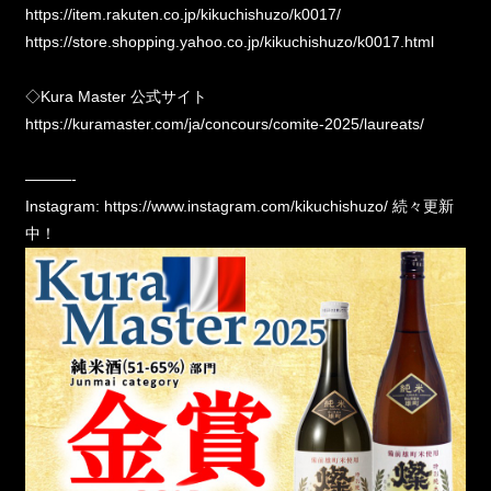
https://item.rakuten.co.jp/kikuchishuzo/k0017/
https://store.shopping.yahoo.co.jp/kikuchishuzo/k0017.html
◇Kura Master 公式サイト
https://kuramaster.com/ja/concours/comite-2025/laureats/
———-
Instagram:
https://www.instagram.com/kikuchishuzo/
続々更新
中！