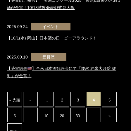
【受賞のご報告】「美酒コンクール2025」燦然&奇跡のお酒 3
酒が金賞！10/18試飲会表彰式＠大阪
2025.09.24
イベント
【10/1(水) 岡山】日本酒の日！ゴーアラウンド！
2025.09.10
受賞歴
【受賞結果
】全米日本酒歓評会にて「燦然 純米大吟醸 雄
町」が金賞！
« 先頭
«
...
2
3
4
5
6
...
10
20
30
...
»