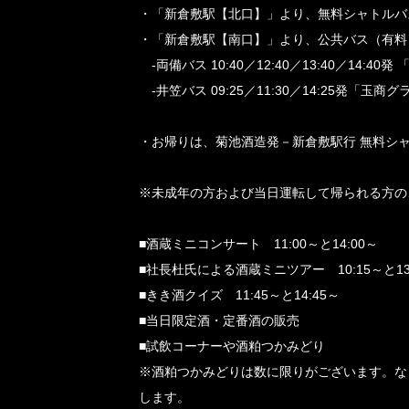
・「新倉敷駅【北口】」より、
無料シャトルバス
・「新倉敷駅【南口】」より、公共バス（有料
-両備バス 10:40／12:40／13:40／14:4
-井笠バス 09:25／11:30／14:25発「玉
・お帰りは、菊池酒造発－新倉敷駅行 無料シャト
※未成年の方および当日運転して帰られる方の
■酒蔵ミニコンサート 11:00～と14:00～
■社長杜氏による酒蔵ミニツアー 10:15～と13
■きき酒クイズ 11:45～と14:45～
■当日限定酒・定番酒の販売
■試飲コーナーや酒粕つかみどり
※酒粕つかみどりは数に限りがございます。な
します。