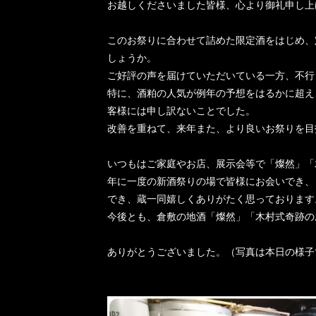
お越しくださいました皆様、心より御礼申し上
このお祭りに合わせて詰めた限定酒をはじめ、
しょ
うか。
ご好評の声を届けていただいている一方、不行
特に、酒粕の人気が例年の予想をはるかに超え
客様
には申し訳ないことでした。
改善を重ねて、来年また、より良いお祭りを目
いつもはご家庭やお店、展示会等で「燦然」「
年に一度の新酒祭りの場で皆様にお会いでき、
でき
、蔵一同嬉しくありがたく思っております
今後とも、倉敷の地酒「燦然」「木村式奇跡の
ありがとうございました。（写真は本日の様子