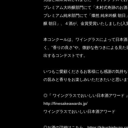
プレミアム大吟醸部門にて「木村式奇跡のお酒 
プレミアム純米部門にて「燦然 純米吟醸 朝日
醸 朝日」、４酒が、金賞受賞いたしました(入賞
本コンクールは、ワイングラスによって日本酒
く、”香りの良さ”や、微妙な色つきによる見た
出するコンテストです。
いつもご愛顧くださるお客様にも感謝の気持ち
の旨みと香りをお楽しみいただきたいと思いま
◎『 ワイングラスでおいしい日本酒アワード 
http://finesakeawards.jp/
ワイングラスでおいしい日本酒アワード
◎お酒の詳細はこちら
https://kikuchishuzo.co