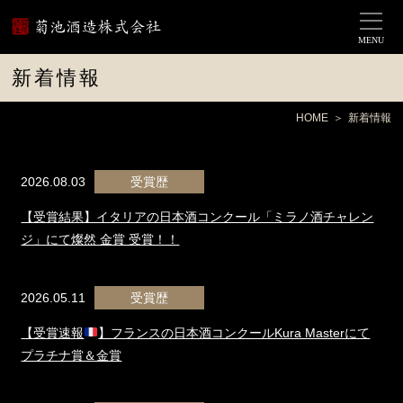
MENU
新着情報
HOME
新着情報
2026.08.03
受賞歴
【受賞結果】イタリアの日本酒コンクール「ミラノ酒チャレン
ジ」にて燦然 金賞 受賞！！
2026.05.11
受賞歴
【受賞速報
】フランスの日本酒コンクールKura Masterにて
プラチナ賞＆金賞