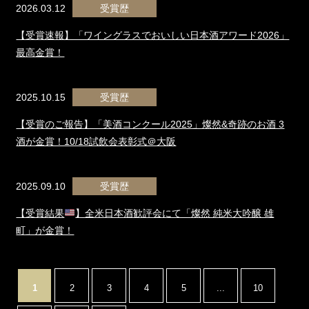
2026.03.12
受賞歴
【受賞速報】「ワイングラスでおいしい日本酒アワード2026」
最高金賞！
2025.10.15
受賞歴
【受賞のご報告】「美酒コンクール2025」燦然&奇跡のお酒 3
酒が金賞！10/18試飲会表彰式＠大阪
2025.09.10
受賞歴
【受賞結果
】全米日本酒歓評会にて「燦然 純米大吟醸 雄
町」が金賞！
1
2
3
4
5
...
10