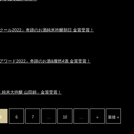
ール2022』奇跡のお酒純米吟醸朝日 金賞受賞！
ワード2022』奇跡のお酒&燦然4酒 金賞受賞！
然 純米大吟醸 山田錦」金賞受賞！
5
6
7
...
10
...
»
最後 »