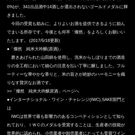
0%)が、341出品酒中14酒しか選出されないゴールドメダルに輝
きました。
今回の受賞も励みに、よりよいお酒を提供できるように励ん
でまいる所存です。今後とも何卒「燦然」をよろしくお願いい
たします。 (2017/5/18更新)
●「燦然 純米大吟醸(原酒)」
磨きあげられた山田錦を使用し、洗米からしぼりまでの酒造
りの全工程において細心の注意を払い丁寧に醸しました。フル
ーティーな華やかな香りと、米の旨さが絶妙のハーモニーを織
りなす贅沢なお酒です。
>>「燦然 純米大吟醸原酒」ページへ
●インターナショナル・ワイン・チャレンジ(IWC),SAKE部門と
は
IWCは世界で最も影響力のあるコンペティションとして知ら
れており、ＩＷＣのメダルを受賞することは、生産者の技能が
世界的に認められ、小売業者や卸売業者にとっても受賞ワイン