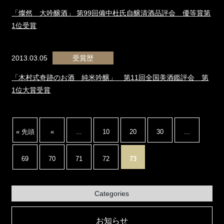
「燦然 大吟醸酒」 第99回備中杜氏自醸清酒品評会 優等賞第
1位受賞
2013.03.05
受賞歴
「木村式奇跡のお酒 純米吟醸」 第11回全国美酒鑑評会 第
1位大賞受賞
« 先頭
«
...
10
20
30
...
69
70
71
72
73
Categories
お知らせ